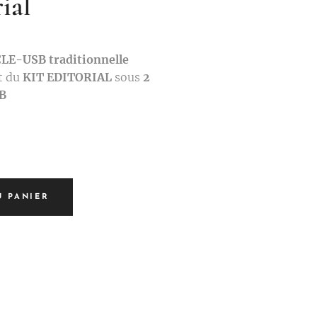
ial
LE-USB traditionnelle
t du
KIT EDITORIAL
sous
2
UB
U PANIER