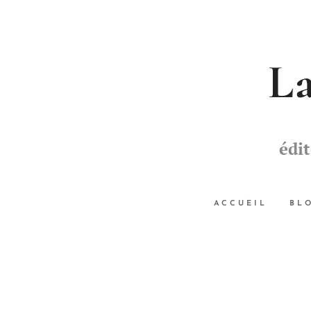
La
édi
ACCUEIL
BL