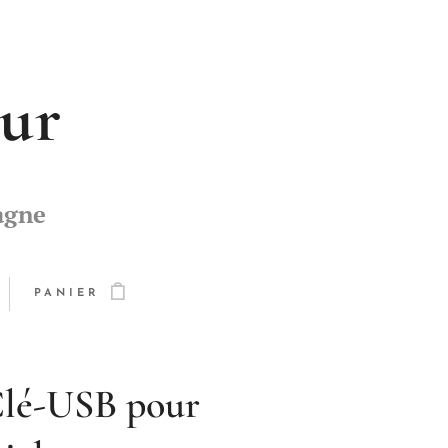
eur
agne
PANIER
Clé-USB pour