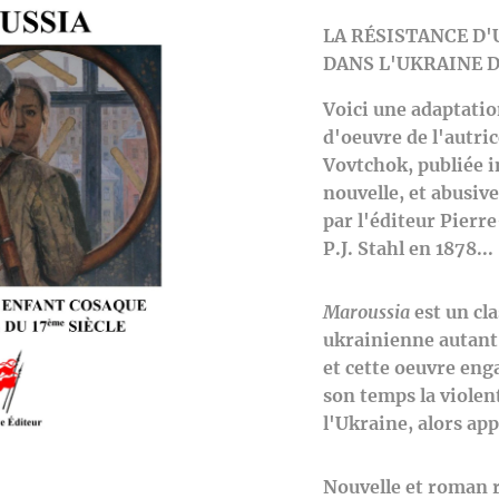
LA RÉSISTANCE D
DANS
L'UKRAINE D
Voici une adaptati
d'oeuvre de l'autr
Vovtchok, publiée 
nouvelle, et abusi
par l'éditeur Pierre
P.J. Stahl en 1878...
Maroussia
est un cla
ukrainienne autant 
et cette oe
uvre eng
son temps la violen
l'Ukraine, alors app
Nouvelle et roman re