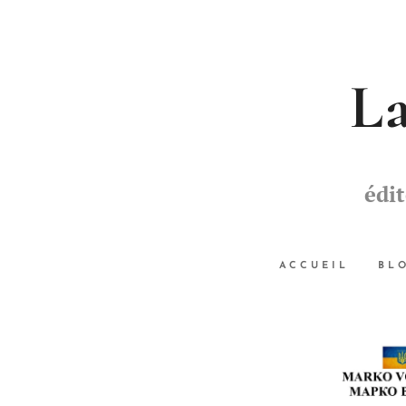
La
édi
ACCUEIL
BL