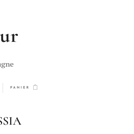
eur
agne
PANIER
SIA