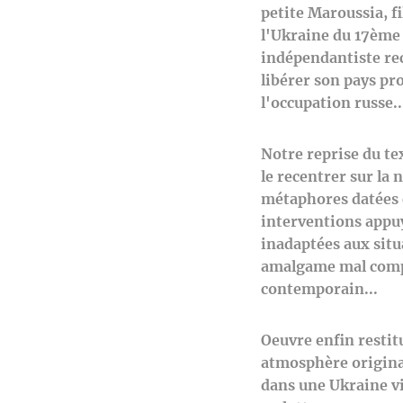
petite Maroussia, f
l'Ukraine du 17ème 
indépendantiste rec
libérer son pays pr
l'occupation russe..
Notre reprise du t
le recentrer sur la 
métaphores datées 
interventions appuy
inadaptées aux situ
amalgame mal compr
contemporain...
Oeuvre enfin restit
atmosphère origina
dans une Ukraine vi