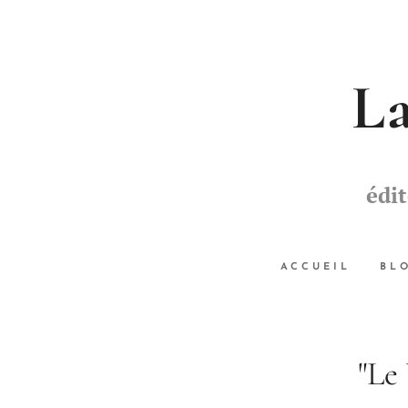
La
édi
ACCUEIL
BL
"Le