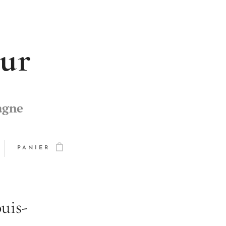
eur
agne
PANIER
uis-