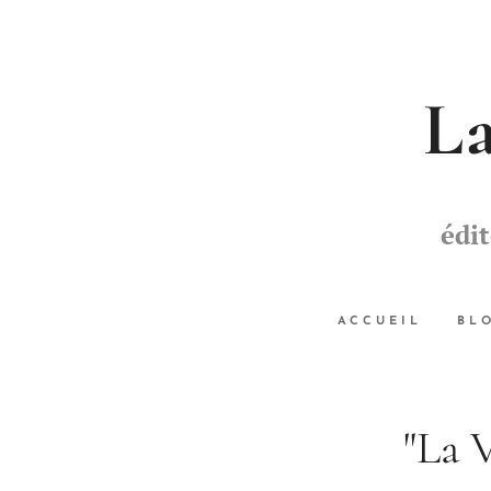
La
édi
ACCUEIL
BL
"La 