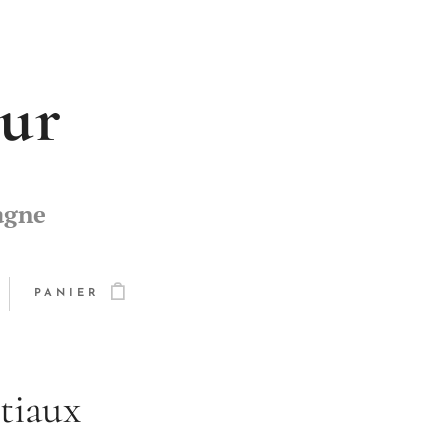
eur
agne
PANIER
tiaux