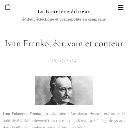
La Bannière éditeur
éditeur éclectique et cosmopolite en campagne
Ivan Franko, écrivain et conteur
18/05/2024
I
van Yakovych Franko
, en ukrainien :
Іван
Якович
Франко
, est né le 27
août 1856 à Nahouievychi (ukr) et mort le 28 mai 1916 à l'âge de 59 ans
dans la ville de Lemberg, aujourd'hui Lviv (ukr)...